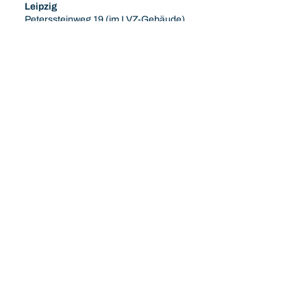
Leipzig
Peterssteinweg 19 (im LVZ-Gebäude)
04107 Leipzig
leipzig@oberueber-karger.de
T +49 (0) 341 3089430-0
Kontakt
Presse
Impressum
AGB
Datenschutz