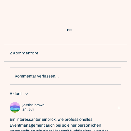
2 Kommentare
Kommentar verfassen...
Aktuell
Die Kunst des Storytellings: Emotionen
wecken und Botschaften verankern
jessica brown
24. Juli
Ein interessanter Einblick, wie professionelles 
Eventmanagement auch bei so einer persönlichen 