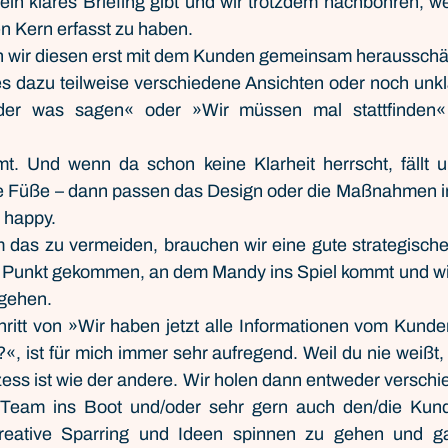
ein klares Briefing gibt und wir trotzdem nachbohren, we
en Kern erfasst zu haben.
wir diesen erst mit dem Kunden gemeinsam herausschäle
es dazu teilweise verschiedene Ansichten oder noch unkl
er was sagen« oder »Wir müssen mal stattfinden« 
t. Und wenn da schon keine Klarheit herrscht, fällt u
e Füße – dann passen das Design oder die Maßnahmen ir
t happy.
 das zu vermeiden, brauchen wir eine gute strategische
r Punkt gekommen, an dem Mandy ins Spiel kommt und wi
 gehen.
hritt von »Wir haben jetzt alle Informationen vom Kunde
n?«, ist für mich immer sehr aufregend. Weil du nie weißt, 
ess ist wie der andere. Wir holen dann entweder verschie
eam ins Boot und/oder sehr gern auch den/die Kund:
eative Sparring und Ideen spinnen zu gehen und gan