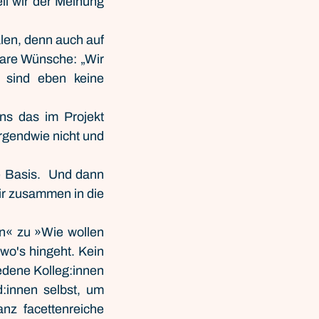
il wir der Meinung 
n, denn auch auf 
are Wünsche: „Wir 
sind eben keine 
ns das im Projekt 
gendwie nicht und 
 Basis.  Und dann 
r zusammen in die 
n« zu »Wie wollen 
wo's hingeht. Kein 
dene Kolleg:innen 
innen selbst, um 
z facettenreiche 