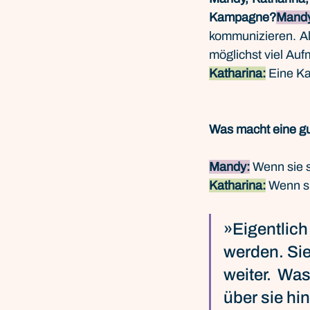
Kampagne?
Mand
kommunizieren. Al
möglichst viel Auf
Katharina:
 Eine K
Was macht eine g
Mandy:
 Wenn sie s
Katharina:
 Wenn s
»Eigentlic
werden. Sie
weiter. Was
über sie h