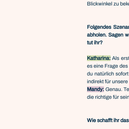
Blickwinkel zu b
Folgendes Szenari
abholen. Sagen wir
tut ihr?
Katharina:
 Als er
es eine Frage des
du natürlich sofo
indirekt für unser
Mandy:
 Genau. Te
die richtige für se
Wie schafft ihr da