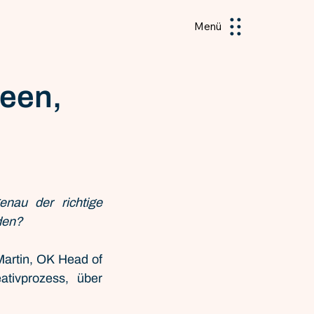
Menü
deen,
au der richtige 
den? 
artin, OK Head of 
tivprozess, über 