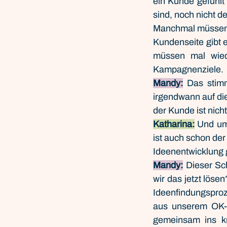
ein Kunde gefühlt 
sind, noch nicht d
Manchmal müssen 
Kundenseite gibt 
müssen mal wied
Kampagnenziele.
Mandy:
 Das stimm
irgendwann auf di
der Kunde ist nich
Katharina:
 Und um
ist auch schon de
Ideenentwicklung
Mandy:
 Dieser Sc
wir das jetzt löse
Ideenfindungsproz
aus unserem OK-T
gemeinsam ins kr