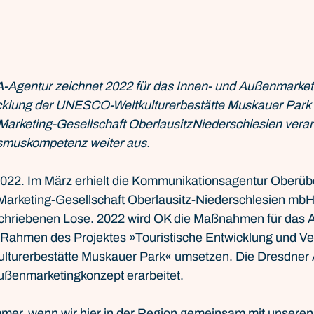
Agentur zeichnet 2022 für das Innen- und Außenmarketin
icklung der UNESCO-Weltkulturerbestätte Muskauer Park 
Marketing-Gesellschaft OberlausitzNiederschlesien verant
ismuskompetenz weiter aus. 
 2022. Im März erhielt die Kommunikationsagentur Oberüb
Marketing-Gesellschaft Oberlausitz-Niederschlesien mbH
hriebenen Lose. 2022 wird OK die Maßnahmen für das 
Rahmen des Projektes »Touristische Entwicklung und Ve
lturerbestätte Muskauer Park« umsetzen. Die Dresdner A
ußenmarketingkonzept erarbeitet.
mmer, wenn wir hier in der Region gemeinsam mit unsere