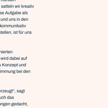
atteln wir kreativ 
se Aufgabe als 
und uns in den 
 kommunikativ 
len, ist für uns 
ierten 
wird dabei auf 
s Konzept und 
timmung bei den 
rzeugt“, sagt 
uch das 
ungen gedacht, 