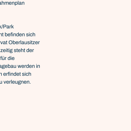
nahmenplan 
/Park 
t befinden sich 
at Oberlausitzer 
itig steht der 
ür die 
tagebau werden in 
erfindet sich 
zu verleugnen.