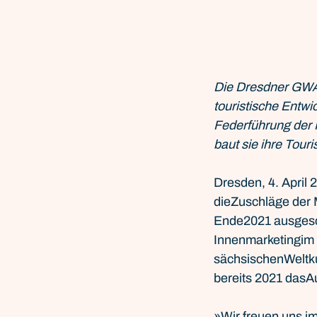
Die Dresdner GWA-
touristische Entw
Federführung der 
baut sie ihre Tour
Dresden, 4. April
dieZuschläge der 
Ende2021 ausgesc
Innenmarketingim 
sächsischenWeltku
bereits 2021 dasA
»Wir freuen uns i