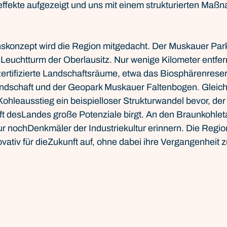
effekte aufgezeigt und uns mit einem strukturierten Maß
konzept wird die Region mitgedacht. Der Muskauer Park
Leuchtturm der Oberlausitz. Nur wenige Kilometer entfern
tifizierte Landschaftsräume, etwa das Biosphärenreserv
ndschaft und der Geopark Muskauer Faltenbogen. Gleichze
hleausstieg ein beispielloser Strukturwandel bevor, der f
nft desLandes große Potenziale birgt. An den Braunkohle
 nochDenkmäler der Industriekultur erinnern. Die Region 
nnovativ für dieZukunft auf, ohne dabei ihre Vergangenheit 