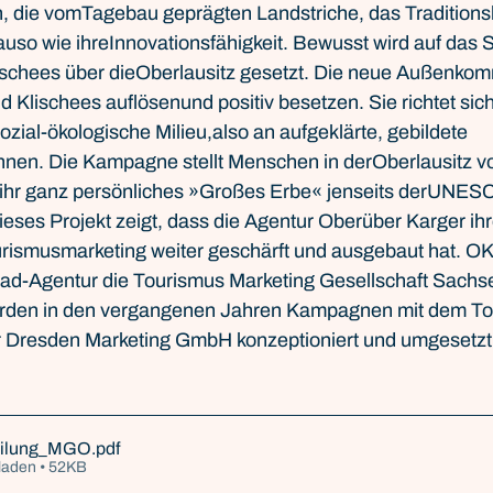
n, die vomTagebau geprägten Landstriche, das Traditions
uso wie ihreInnovationsfähigkeit. Bewusst wird auf das Sp
lischees über dieOberlausitz gesetzt. Die neue Außenkom
d Klischees auflösenund positiv besetzen. Sie richtet sich
sozial-ökologische Milieu,also an aufgeklärte, gebildete 
nnen. Die Kampagne stellt Menschen in derOberlausitz vor
 ihr ganz persönliches »Großes Erbe« jenseits derUNESC
ieses Projekt zeigt, dass die Agentur Oberüber Karger i
rismusmarketing weiter geschärft und ausgebaut hat. OK b
ad-Agentur die Tourismus Marketing Gesellschaft Sach
rden in den vergangenen Jahren Kampagnen mit dem To
 Dresden Marketing GmbH konzeptioniert und umgesetzt
eilung_MGO
.pdf
laden • 52KB