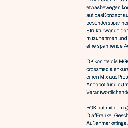
etwasbewegen könne
auf dasKonzept au
besondersspannend
Strukturwandelder
mitzunehmen und da
eine spannende A
OK konnte die MGO
crossmedialenkurz
einen Mix ausPres
Angebot für dieUm
Verantwortlichend
»OK hat mit dem g
OlafFranke, Gesch
Außenmarketingaus