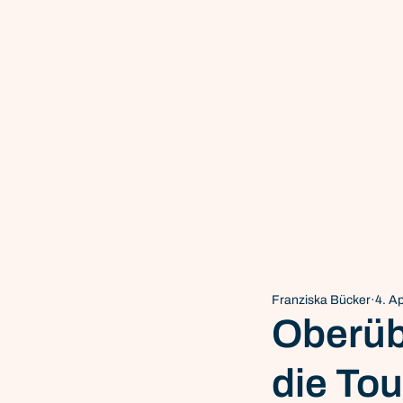
Franziska Bücker
4. A
Oberüb
die To