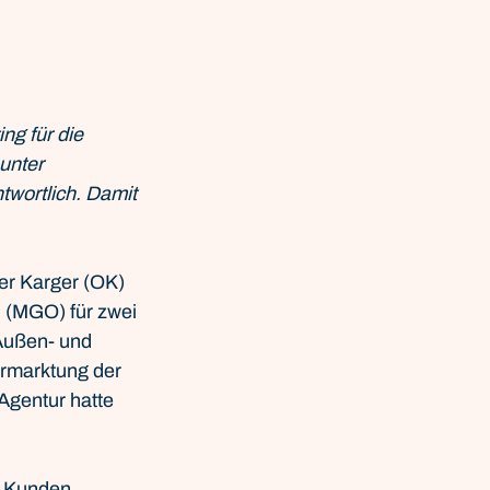
g für die 
unter 
wortlich. Damit 
er Karger (OK) 
 (MGO) für zwei 
Außen- und 
rmarktung der 
gentur hatte 
n Kunden 