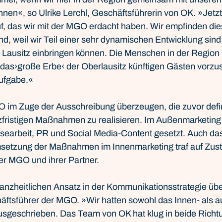
n«, so Ulrike Lerchl, Geschäftsführerin von OK. »Jetzt s
f, das wir mit der MGO erdacht haben. Wir empfinden die
, weil wir Teil einer sehr dynamischen Entwicklung sind 
 Lausitz einbringen können. Die Menschen in der Region
s›große Erbe‹ der Oberlausitz künftigen Gästen vorzustel
ufgabe.«
 im Zuge der Ausschreibung überzeugen, die zuvor defin
fristigen Maßnahmen zu realisieren. Im Außenmarketing 
searbeit, PR und Social Media-Content gesetzt. Auch da
setzung der Maßnahmen im Innenmarketing traf auf Zus
er MGO und ihrer Partner.
anzheitlichen Ansatz in der Kommunikationsstrategie übe
äftsführer der MGO. »Wir hatten sowohl das Innen- als a
geschrieben. Das Team von OK hat klug in beide Richt