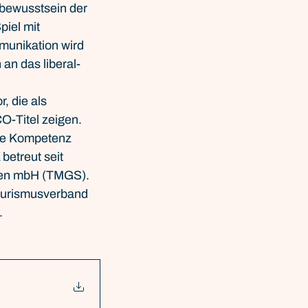
bewusstsein der 
iel mit 
munikation wird 
 an das liberal-
, die als 
O-Titel zeigen.
hre Kompetenz 
etreut seit 
sen mbH (TMGS). 
urismusverband 
.