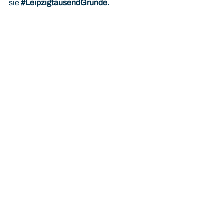
sie
#LeipzigtausendGründe.