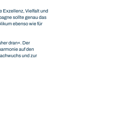
 Exzellenz, Vielfalt und
mpagne sollte genau das
blikum ebenso wie für
her dran«. Der
lharmonie auf den
Nachwuchs und zur