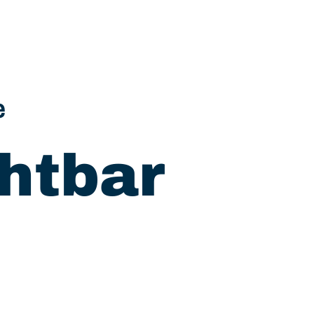
e
htbar